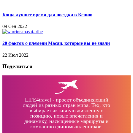
специально для тебя. Такая вот Ланка 🤷🏻‍♀
👍💃
Когда лучшее время для поездки в Кению
09 Сен 2022
20 фактов о племени Масаи, которые вы не знали
22 Июл 2022
Поделиться
LIFE4travel - проект объединяющий
людей из разных стран мира. Тех, кто
выбирает активную жизненную
позицию, новые впечатления и
динамику, насыщенные маршруты и
компанию единомышленников.