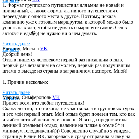
Скрыть
2) Ознакомившись с программой я сразу поняла, что это есть
1. Формат группового путешествия для меня не новый и
возможность получить от путешествия МАКСИМУМ😂
привычный, а также формат активного путешествия с
объехать пол острова, познакомиться со страной и местным
переездами с одного места в другое. Поэтому, искала
колоритом по максимуму, увидеть то, что самостоятельно бы
компанию уже с готовым маршрутом, к которой можно было
не подумал, что это можно и нужно увидеть, тем более за
упасть на хвост, чтобы не думать о маршруте самой. Сел в
такой короткий отрезок времени. За трекинги и водные
автобус и едь😀)) не нужно ни о чем думать.
активности отдельный респект ✊ И за пляжи 😍 Плюс в
компании преодолевать отдельные моменты во многом
Читать далее
веселее😂 пляжи+активности+хорошая компания =
Евгения
, Москва
VK
Скрыть
2. Дикая природа, звери, птицы и все, как я люблю.🌴🍉
идеальный отдых.
Добрый день!
Страна очень зеленая и впечатляющая своими пейзажами. Я
Отзыв пишется человеком: первый раз писавшим отзыв,
не питаю любви к азиатским странам, но реальность
3) При выборе исполнителя путешествия во многом важно -
первый раз летавшим на самолете, первый раз получившим
превысила ожидания, отели оказались лучше, чем я себе
программа, отзывы об организаторе и то какое впечатление
штамп о выезде из страны в заграничном паспорте. Мной!
представляла, а страшилки про менталитет и
организатор производит, в том числе в диалоге (переписке).
взаимоотношения местного населения с туристами оказались
1. Причин несколько:
для меня просто страшилками. Возможно, мне повезло
4) Решающий фактор - 1) программа, 2) страна, которую я
встретить только хороших местных жителей, с ними можно
ранее не посещала, 3) организатор в лице Юли (терпеливо и
Читать далее
- не было возможности, по различным причинам, поехать с
договориться 👍
своевременно представляющий всю необходимую
Марина
, Симферополь
VK
Скрыть
кем-то родным или знакомым;
информацию, вызвавший доверие😄).
Привет всем, кто любит путешествия!
- не нужно думать, что делать и куда пойти (поехать), чтобы
Скажу честно, что никогда не участвовала в групповых турах
3. Чтобы исполнитель был организованный, ответственный,
что-то посмотреть. За тебя уже все придумали, и остается
5) Опасения то, что организатор не крупный и не
и это мой первый опыт. Мой отзыв будет полезен тем, кто как
добросовестный, дружелюбным, внушающий доверие. К
только наслаждаться достопримечательностями, природой и
раскрученный туроператор, не известно чего было ожидать.))
и я абсолютный ленивец и тюлень. Я всегда предпочитала
слову, никаких накладок по ходу путешествия не было и все
общением;
также страной не интересовалась ранее и думала не стоит ли
ленивый отельный отдых, валяние на пляже в отеле 5* и
было почти поминутно устроено.
- в группе, во время путешествия, можно не переживать по
минимум телодвижений))) Совершенно случайно я увидела
сделать к-л прививок от экзотических болезней😅но
поводу того, задавать или не задавать глупый вопрос
страницу Юлии ВК, загорелась и сразу отправила заявку на
4. Решающим фактором было сафари в национальном парке,
собралась поздно и было уже поздно об этом переживать😂
организаторам.Всегда это сделает кто-то за тебя! Спасибо