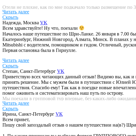
Отели не плохие, как по мне подкачало только размещение по 3
Читать далее
чисто,завтраки,приятный персонал.
Скрыть
Надежда
, Москва
VK
Программа очень насыщенная трекинги,экскурсии, экстрималь
Всем здравствуйте! Ну что, поехали
Юля полностью сопровождала путешествие,рассказывала о мест
Началось наше путешествие по Шри-Ланке. 26 января в 7.00 был
Екатеринбург, Нижний Новгород, Алмата, Минск. В планах у н
Я осталась очень довольна этим путешествием,командой и орг
Mitsubishi с водителем, помощником и гидом. Отличный, руск
Первая остановка была в Гириулле.
Читать далее
Скрыть
Попробовали королевский кокос. Честно, кокос как кокос. То
Степан
, Санкт-Петербург
VK
Абхазию. В лоб летят, а ты должен подвинуться. Добрались мы
Приветствую всех читающих данный отзыв! Видимо вы, как и мы
деревне. Там нас накормили традиционным рисом и карри, дали 
принять решение. Мы с мужем были в путешествии с Юлией Юр
прекрасной компании переплываем озеро на лодке, а затем двиг
путешествия. Спасибо ему! Так как в поездке новые впечатлен
попадается восьмое чудо света - одинокая львиная гора-крепо
помог оживить и систематизировать наш путь по острову.
Мы поехали в групповой тур впервые, без каких-либо ожиданий
Второй день на Шри-Ланке начался с наивкуснейшего завтрака.
Читать далее
быть в любом случае интереснее простого пляжного отдыха. Поч
картошка, яйца, тосты, ананас, арбуз и много всего прочего. 
Скрыть
начала тура купили билеты. Прилетели накануне вечером, перен
трактором
Посадили мы свой джип. Лебёдки на нём не
Ирина
, Санкт-Петербург
VK
спустя 45 минут. Дальше мы порассекали немного по местным 
Всем привет,
В назначенный утренний час все собрались в здании аэропорта, 
столица королей - город Канди. По пути заехали в индуистский
Пишу свой запоздалый отзыв о нашем путешествии на(в?) Шри
происходили обсуждения. Вся нужная информация размещалась
российских рублей). После обеда мы пошли гулять по саду спец
быстро вошли в привычку, даже не смотря на вечерние посидел
а темнеет в 6 вечера, поэтому мы двинулись заселяться в след
1. По каким причинам вы выбрали формат ГРУППОВОГО пут