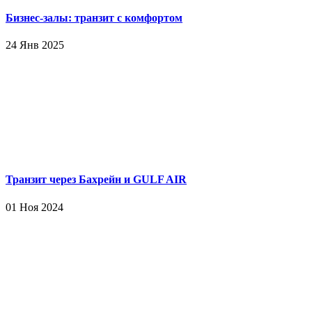
11. В этом пункте можно писать все то, чего так хочется или х
Бизнес-залы: транзит с комфортом
24 Янв 2025
Транзит через Бахрейн и GULF AIR
01 Ноя 2024