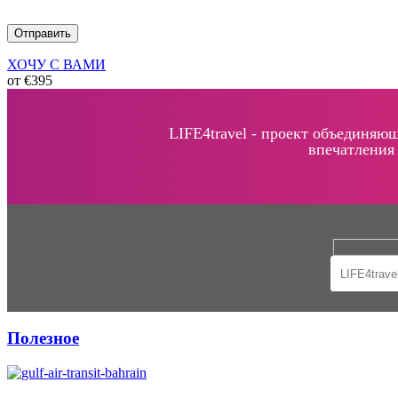
ХОЧУ С ВАМИ
от €395
LIFE4travel - проект объединяю
впечатления
Полезное