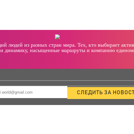
щий людей из разных стран мира. Тех, кто выбирает ак
 и динамику, насыщенные маршруты и компанию едино