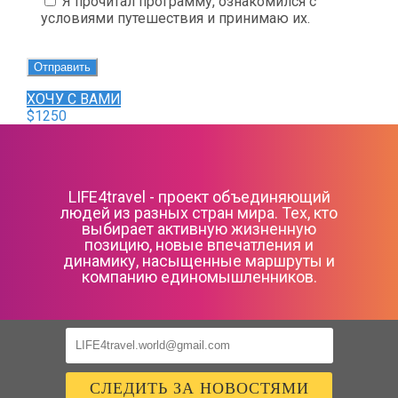
Я прочитал программу, ознакомился с
условиями путешествия и принимаю их.
ХОЧУ С ВАМИ
$1250
LIFE4travel - проект объединяющий
людей из разных стран мира. Тех, кто
выбирает активную жизненную
позицию, новые впечатления и
динамику, насыщенные маршруты и
компанию единомышленников.