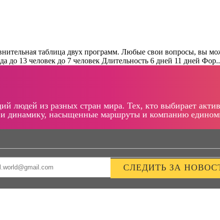
авнительная таблица двух программ. Любые свои вопросы, вы 
 человек до 7 человек Длительность 6 дней 11 дней Фор..
щий людей из разных стран мира. Тех, кто выбирает ак
 и динамику, насыщенные маршруты и компанию едино