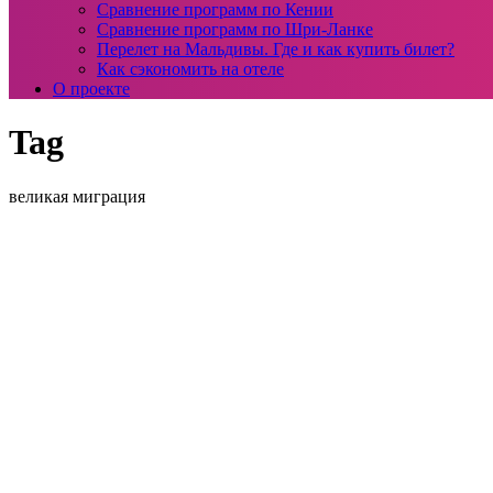
Сравнение программ по Кении
Сравнение программ по Шри-Ланке
Перелет на Мальдивы. Где и как купить билет?
Как сэкономить на отеле
О проекте
Tag
великая миграция