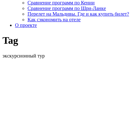
Сравнение программ по Кении
Сравнение программ по Шри-Ланке
Перелет на Мальдивы. Где и как купить билет?
Как сэкономить на отеле
О проекте
Tag
экскурсионный тур