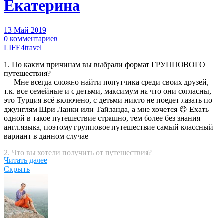
Екатерина
13 Май 2019
0 комментариев
LIFE4travel
1. По каким причинам вы выбрали формат ГРУППОВОГО
путешествия?
— Мне всегда сложно найти попутчика среди своих друзей,
т.к. все семейные и с детьми, максимум на что они согласны,
это Турция всё включено, с детьми никто не поедет лазать по
джунглям Шри Ланки или Тайланда, а мне хочется 😊 Ехать
одной в такое путешествие страшно, тем более без знания
англ.языка, поэтому групповое путешествие самый классный
вариант в данном случае
2. Что вы хотели получить от путешествия?
Читать далее
— От путешествия конечно хочется получить новые
Скрыть
впечатления и положительные эмоции, хочется забыть о
работе и просто наслаждаться
3. Что для вас было важно при выборе исполнителя
путешествия (программа, организатор, время путешествия,
что то свое? Что послужило решающим фактором принятия