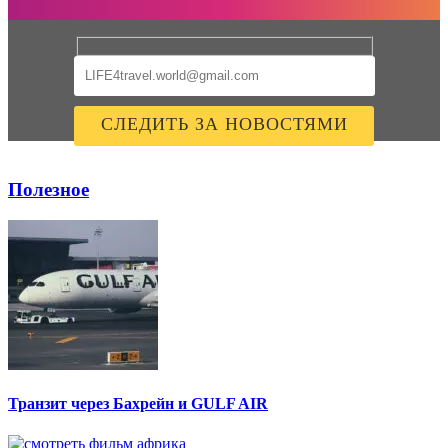
Несколько слов для будущих путешественников.
— Эту поездку я рекомендую людям, которым интересно
увидеть страну глазами местных, кому хочется увидеть Тай
настоящим. Это путешествие для активных людей, лично мне
не хватило тюленего отдыха на пляже))) Но море эмоций и
новых впечатлений затмевают всё!
Полезное
Транзит через Бахрейн и GULF AIR