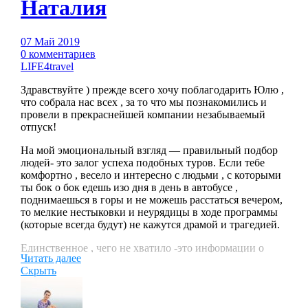
Наталия
07 Май 2019
0 комментариев
LIFE4travel
Здравствуйте ) прежде всего хочу поблагодарить Юлю ,
что собрала нас всех , за то что мы познакомились и
провели в прекраснейшей компании незабываемый
отпуск!
На мой эмоциональный взгляд — правильный подбор
людей- это залог успеха подобных туров. Если тебе
комфортно , весело и интересно с людьми , с которыми
ты бок о бок едешь изо дня в день в автобусе ,
поднимаешься в горы и не можешь расстаться вечером,
то мелкие нестыковки и неурядицы в ходе программы
(которые всегда будут) не кажутся драмой и трагедией.
Единственное , чего не хватило -это информации о
Читать далее
стране, обычаях , истории , но думаю, этот момент
Скрыть
будет скорректирован для следующих групп. По еде
-надо быть готовым к ее , мягко говоря, необычности …
никто с голоду не умер , но и гастрономического